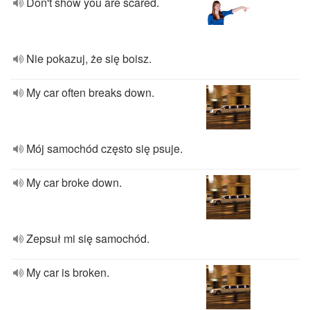
Don't show you are scared.
Nie pokazuj, że się boisz.
My car often breaks down.
Mój samochód często się psuje.
My car broke down.
Zepsuł mi się samochód.
My car is broken.