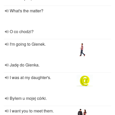
What's the matter?
O co chodzi?
I'm going to Gienek.
Jadę do Gienka.
I was at my daughter's.
Byłem u mojej córki.
I want you to meet them.