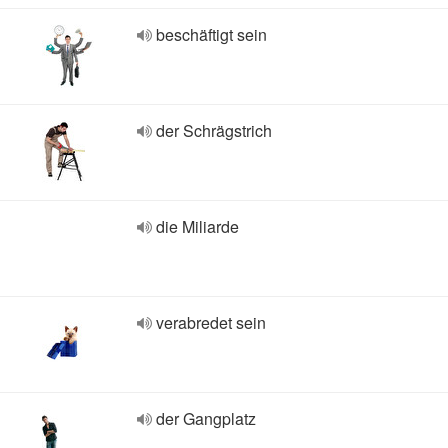
beschäftigt sein
der Schrägstrich
die Miliarde
verabredet sein
der Gangplatz