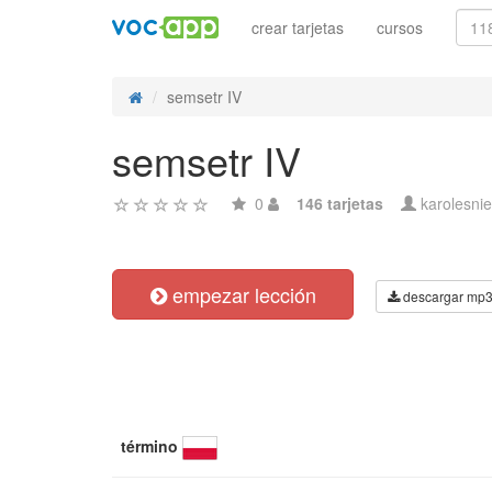
crear tarjetas
cursos
semsetr IV
semsetr IV
0
146 tarjetas
karolesni
empezar lección
descargar mp
término