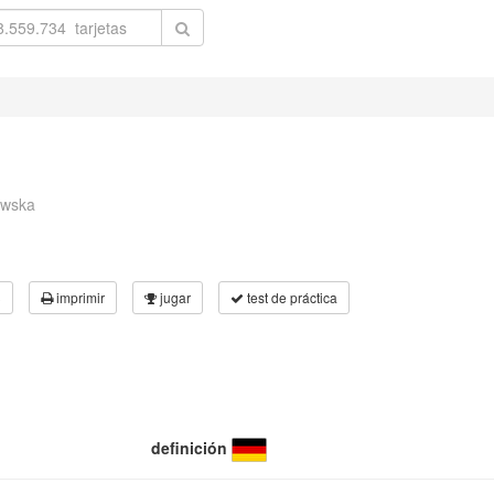
ewska
3
imprimir
jugar
test de práctica
definición