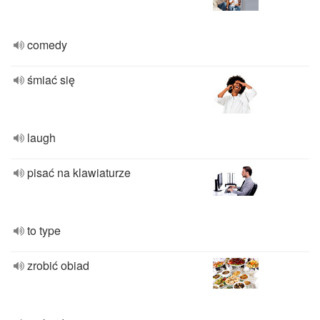
comedy
śmiać się
laugh
pisać na klawiaturze
to type
zrobić obiad