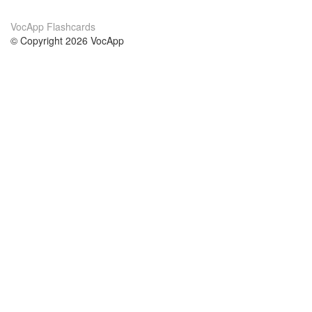
VocApp Flashcards
© Copyright 2026 VocApp
02-798 Mielczarskiego 8/58
Warsaw, Poland (EU)
Acerca de Nosotros
condiciones
nuestro equipo
100% Garantía
blog
política de privacidad
prácticas Erasmus+
condiciones
prácticas a distancia
GDPR
Contacto
cursos
contáctanos