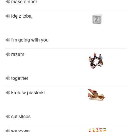
make dinner
idę z tobą
I'm going with you
razem
together
kroić w plasterki
cut slices
warzywa