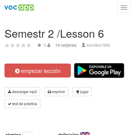
Toggl
navig
Semestr 2 /Lesson 6
0
14 tarjetas
karolka1990
empezar lección
descargar mp3
imprimir
jugar
test de práctica
término
definición