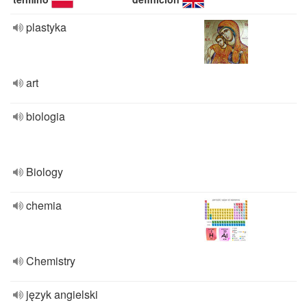
plastyka
art
biologia
Biology
chemia
Chemistry
język angielski