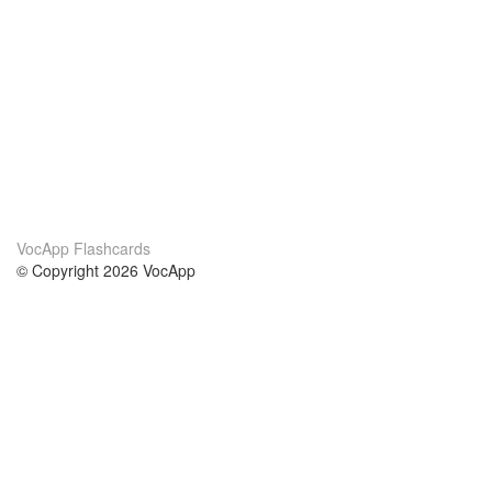
VocApp Flashcards
© Copyright 2026 VocApp
02-798 Mielczarskiego 8/58
Warsaw, Poland (EU)