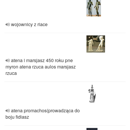
wojownicy z riace
atena i marsjasz 450 roku pne
myron atena rzuca aulos marsjasz
rzuca
atena promachos(prowadząca do
boju fidiasz