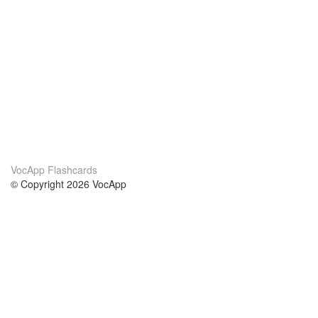
VocApp Flashcards
© Copyright 2026 VocApp
02-798 Mielczarskiego 8/58
Warsaw, Poland (EU)