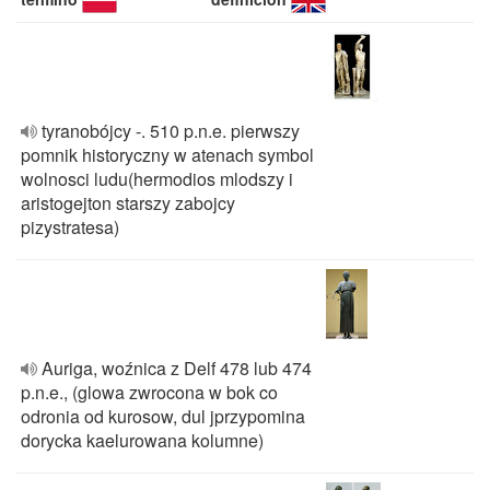
tyranobójcy -. 510 p.n.e. pierwszy
pomnik historyczny w atenach symbol
wolnosci ludu(hermodios mlodszy i
aristogejton starszy zabojcy
pizystratesa)
Auriga, woźnica z Delf 478 lub 474
p.n.e., (glowa zwrocona w bok co
odronia od kurosow, dul jprzypomina
dorycka kaelurowana kolumne)