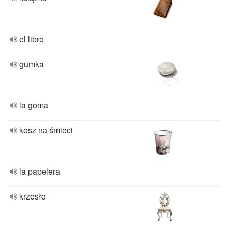
el libro
gumka
la goma
kosz na śmieci
la papelera
krzesło