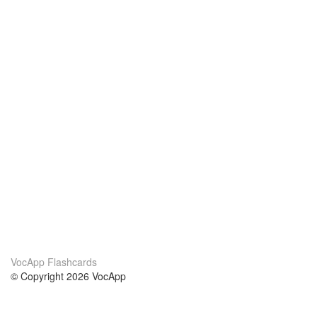
VocApp Flashcards
© Copyright 2026 VocApp
02-798 Mielczarskiego 8/58