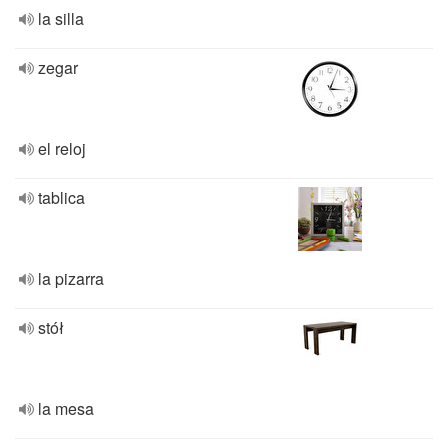
la silla
zegar
el reloj
tablica
la pizarra
stół
la mesa