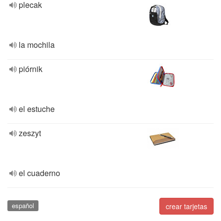
plecak
la mochila
piórnik
el estuche
zeszyt
el cuaderno
español
crear tarjetas