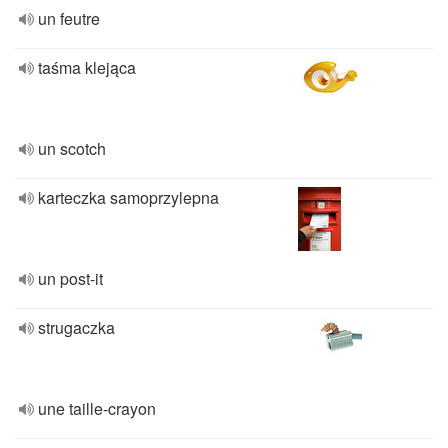
un feutre
taśma klejąca
un scotch
karteczka samoprzylepna
un post-it
strugaczka
une taille-crayon