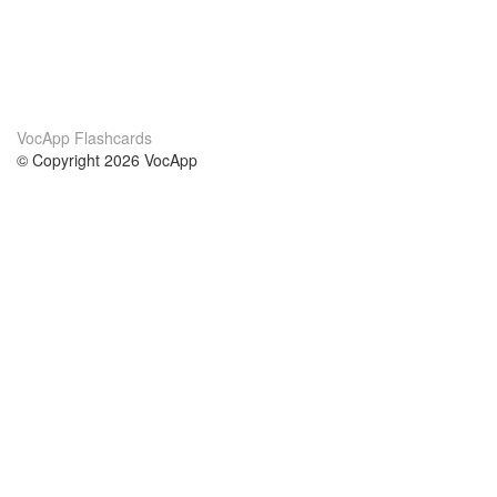
VocApp Flashcards
© Copyright 2026 VocApp
02-798 Mielczarskiego 8/58
Warsaw, Poland (EU)
Acerca de Nosotros
condiciones
nuestro equipo
100% Garantía
blog
política de privacidad