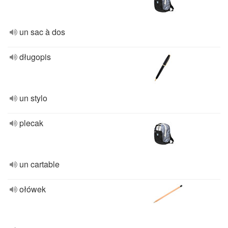
un sac à dos
długopis
un stylo
plecak
un cartable
ołówek