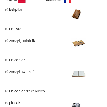
książka
un livre
zeszyt, notatnik
un cahier
zeszyt ćwiczeń
un cahier d'exercices
plecak