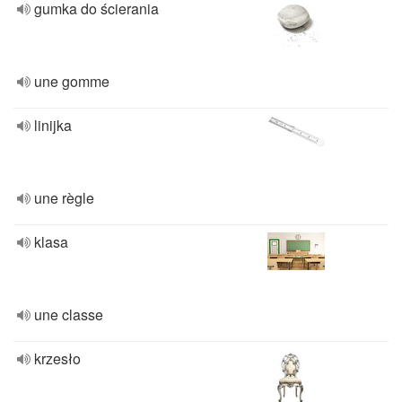
gumka do ścierania
une gomme
linijka
une règle
klasa
une classe
krzesło