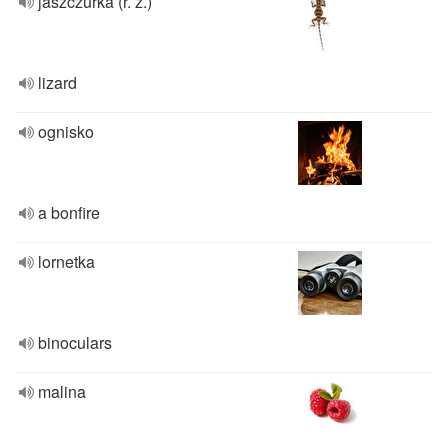
jaszczurka (r. ż.)
lizard
ognisko
a bonfire
lornetka
binoculars
malina