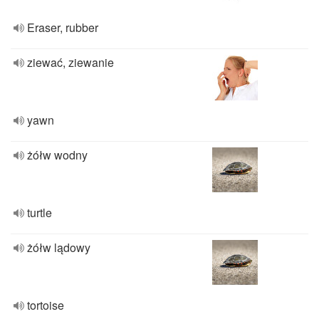
Eraser, rubber
ziewać, ziewanie
yawn
żółw wodny
turtle
żółw lądowy
tortoise