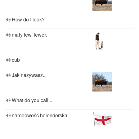
How do I look?
mały lew, lewek
cub
Jak nazywasz...
What do you call...
narodowość holenderska