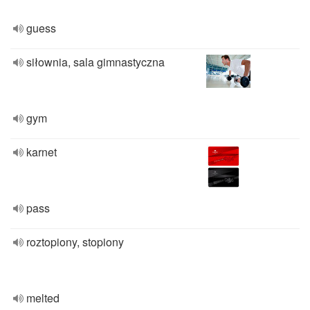
guess
siłownia, sala gimnastyczna
gym
karnet
pass
roztopiony, stopiony
melted