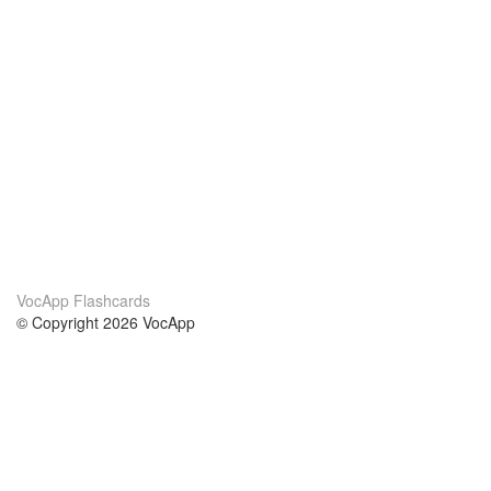
VocApp Flashcards
© Copyright 2026 VocApp
02-798 Mielczarskiego 8/58
Warsaw, Poland (EU)