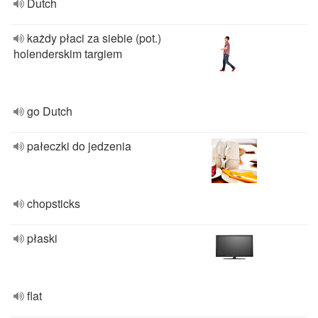
Dutch
każdy płaci za siebie (pot.)
holenderskim targiem
go Dutch
pałeczki do jedzenia
chopsticks
płaski
flat