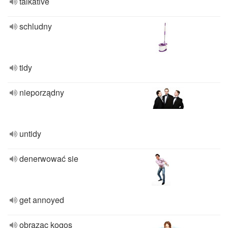
talkative
schludny
tidy
nieporządny
untidy
denerwować sie
get annoyed
obrazac kogos