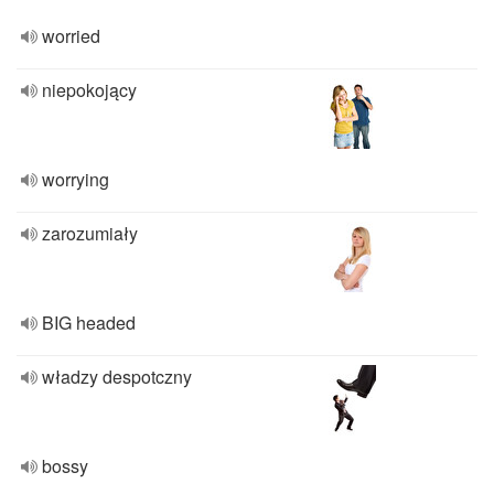
worried
niepokojący
worrying
zarozumiały
BIG headed
władzy despotczny
bossy