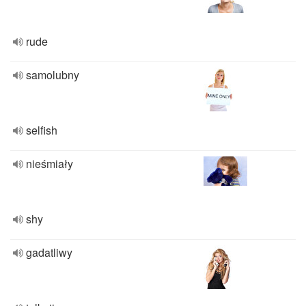
rude
samolubny
selfish
nieśmiały
shy
gadatliwy