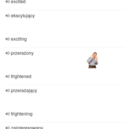
excited
ekscytujący
exciting
przerażony
frightened
przerażający
frightening
zainteresowany