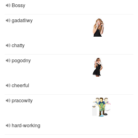
Bossy
gadatliwy
chatty
pogodny
cheerful
pracowity
hard-working