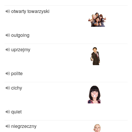
otwarty towarzyski
outgoing
uprzejmy
polite
cichy
quiet
niegrzeczny