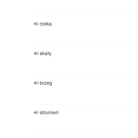
rzeka
skały
brzeg
strumień