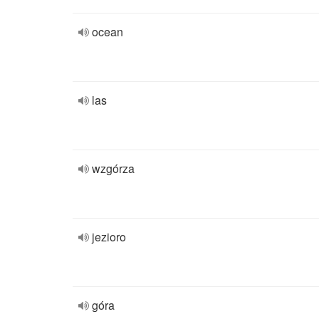
ocean
las
wzgórza
jezioro
góra