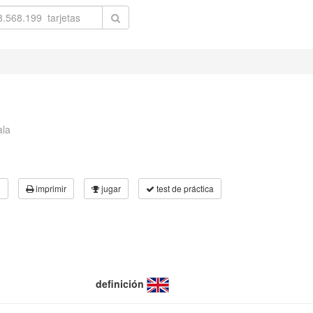
ala
3
imprimir
jugar
test de práctica
definición