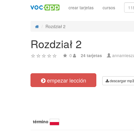
crear tarjetas
cursos
Rozdział 2
Rozdział 2
0
24 tarjetas
annamiesz
empezar lección
descargar mp
término