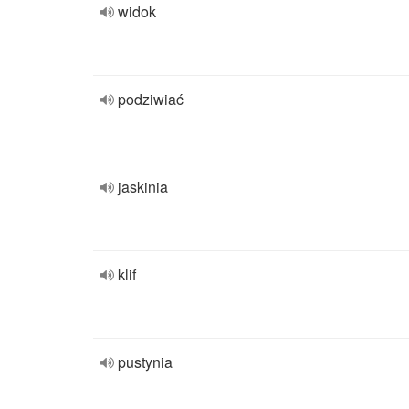
widok
podziwiać
jaskinia
klif
pustynia