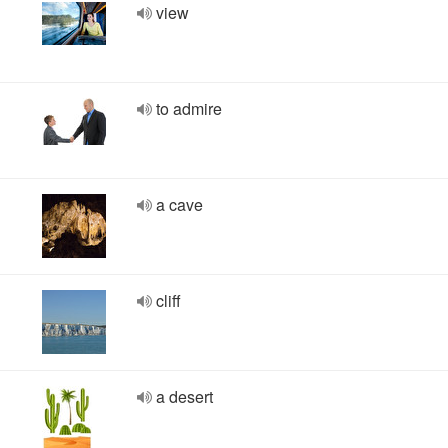
view
to admire
a cave
cliff
a desert