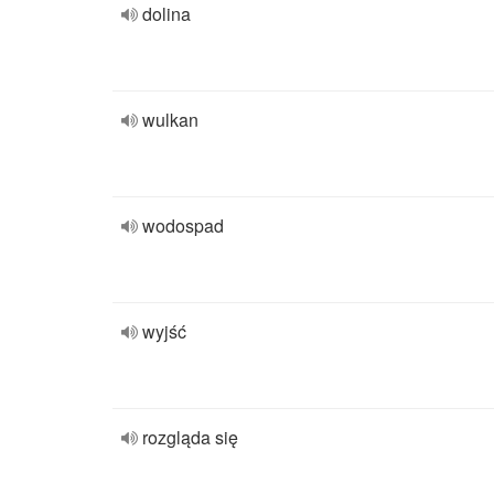
dolina
wulkan
wodospad
wyjść
rozgląda się