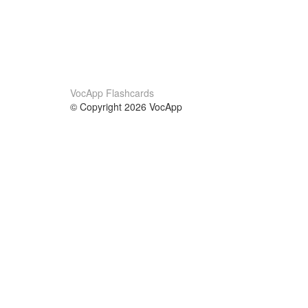
VocApp Flashcards
© Copyright 2026 VocApp
02-798 Mielczarskiego 8/58
Warsaw, Poland (EU)