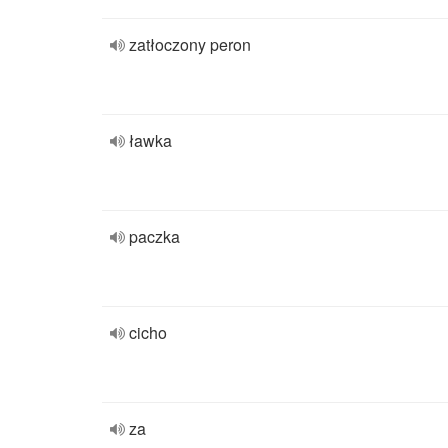
zatłoczony peron
ławka
paczka
cicho
za