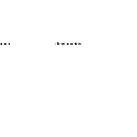
ursos
diccionarios
tudio inglés
tudio alemán
tudio francés
tudio ruso
tudio noruego
tudio sueco
h Programu Operacyjnego Inteligentny