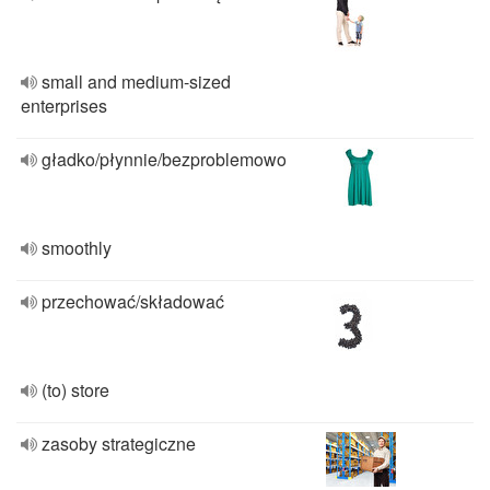
small and medium-sized
enterprises
gładko/płynnie/bezproblemowo
smoothly
przechować/składować
(to) store
zasoby strategiczne