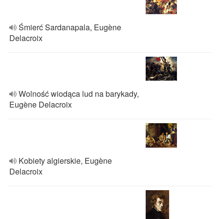
Śmierć Sardanapala, Eugène
Delacroix
Wolność wiodąca lud na barykady,
Eugène Delacroix
Kobiety algierskie, Eugène
Delacroix