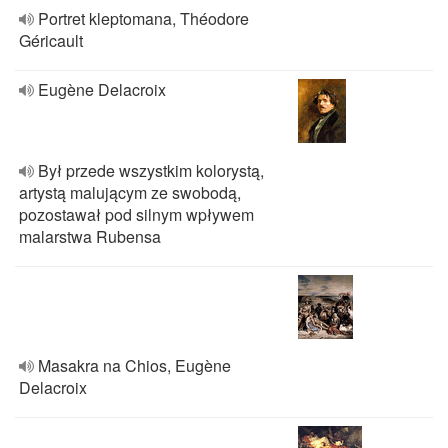
Portret kleptomana, Théodore
Géricault
Eugène Delacroix
Był przede wszystkim kolorystą,
artystą malującym ze swobodą,
pozostawał pod silnym wpływem
malarstwa Rubensa
Masakra na Chios, Eugène
Delacroix