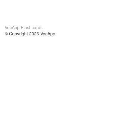
VocApp Flashcards
© Copyright 2026 VocApp
02-798 Mielczarskiego 8/58
Warsaw, Poland (EU)
Acerca de Nosotros
condiciones
nuestro equipo
100% Garantía
blog
política de privacidad
prácticas Erasmus+
condiciones
prácticas a distancia
GDPR