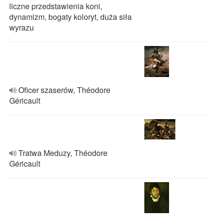
liczne przedstawienia koni,
dynamizm, bogaty koloryt, duża siła
wyrazu
Oficer szaserów, Théodore
Géricault
Tratwa Meduzy, Théodore
Géricault