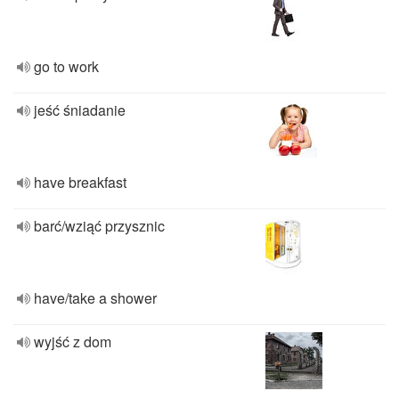
go to work
jeść śniadanie
have breakfast
barć/wziąć przysznic
have/take a shower
wyjść z dom