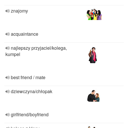
znajomy
acquaintance
najlepszy przyjaciel/kolega,
kumpel
best friend / mate
dziewczyna/chłopak
girlfriend/boyfriend