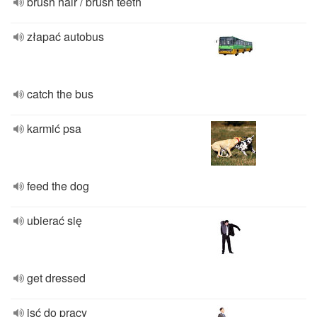
brush hair / brush teeth
złapać autobus
catch the bus
karmić psa
feed the dog
ubierać się
get dressed
isć do pracy