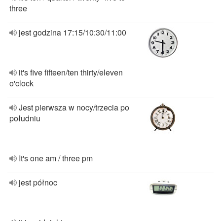
three
jest godzina 17:15/10:30/11:00
it's five fifteen/ten thirty/eleven
o'clock
Jest pierwsza w nocy/trzecia po
południu
It's one am / three pm
jest północ