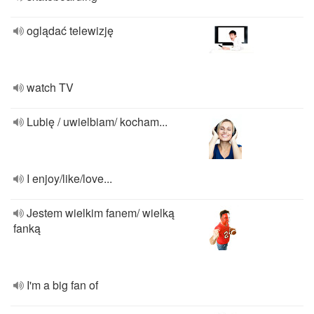
oglądać telewizję
watch TV
Lubię / uwielbiam/ kocham...
I enjoy/like/love...
Jestem wielkim fanem/ wielką
fanką
I'm a big fan of