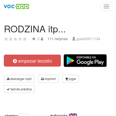
Toggl
navig
RODZINA itp...
0
111 tarjetas
guest2511134
empezar lección
descargar mp3
imprimir
jugar
test de práctica
término
definición