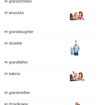
grandchildren
wnuczka
granddaughter
dziadek
grandfather
babcia
grandmother
dziadkowie