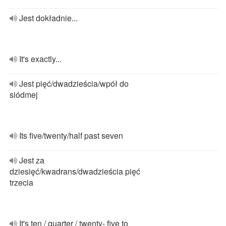
Jest dokładnie...
It's exactly...
Jest pięć/dwadzieścia/wpół do
siódmej
Its five/twenty/half past seven
Jest za
dziesięć/kwadrans/dwadzieścia pięć
trzecia
It's ten / quarter / twenty- five to