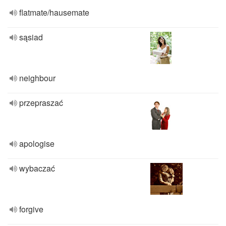
flatmate/hausemate
sąsiad
neighbour
przepraszać
apologise
wybaczać
forgive