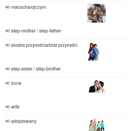
macocha/ojczym
step-mother / step-father
siostra przyrodnia/brat przyrodni
step-sister / step-brother
żona
wife
adoptowany