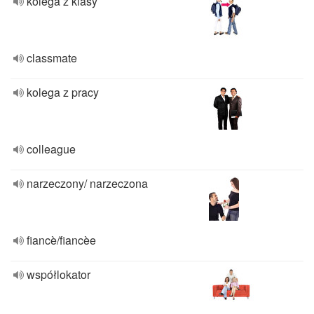
kolega z klasy
classmate
kolega z pracy
colleague
narzeczony/ narzeczona
fiancè/fiancèe
współlokator