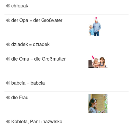
chłopak
der Opa = der Großvater
dziadek = dziadek
die Oma = die Großmutter
babcia = babcia
die Frau
Kobieta, Pani+nazwisko