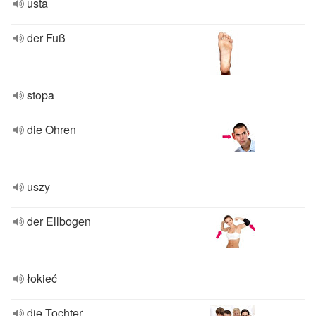
usta
der Fuß
stopa
die Ohren
uszy
der Ellbogen
łokieć
die Tochter