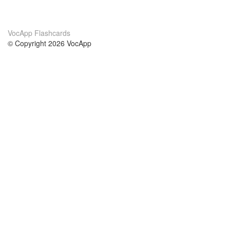
VocApp Flashcards
© Copyright 2026 VocApp
02-798 Mielczarskiego 8/58
Warsaw, Poland (EU)
Acerca de Nosotros
condiciones
nuestro equipo
100% Garantía
blog
política de privacidad
prácticas Erasmus+
condiciones
prácticas a distancia
GDPR
Contacto