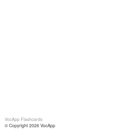
VocApp Flashcards
© Copyright 2026 VocApp
02-798 Mielczarskiego 8/58