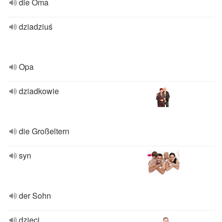
die Oma
dziadziuś
Opa
dziadkowie
die Großeltern
syn
der Sohn
dzieci