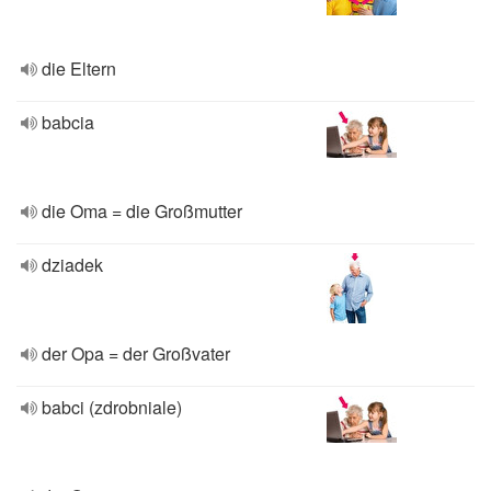
die Eltern
babcia
die Oma = die Großmutter
dziadek
der Opa = der Großvater
babci (zdrobniale)