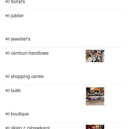
florist's
jubiler
jeweller's
centrum handlowe
shopping centre
butik
boutique
sklep z zabawkami