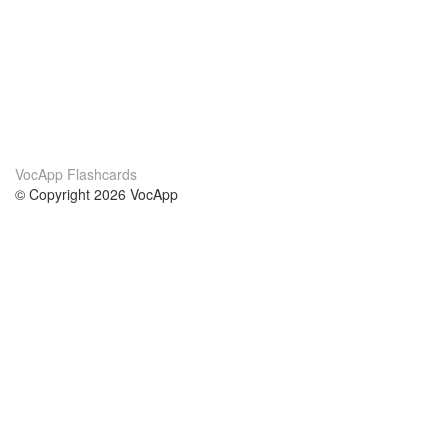
VocApp Flashcards
© Copyright 2026 VocApp
02-798 Mielczarskiego 8/58
Warsaw, Poland (EU)
Acerca de Nosotros
condiciones