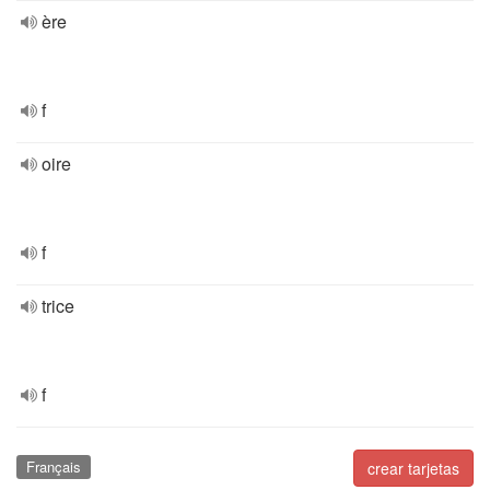
ère
f
oire
f
trice
f
Français
crear tarjetas