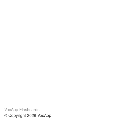
VocApp Flashcards
© Copyright 2026 VocApp
02-798 Mielczarskiego 8/58