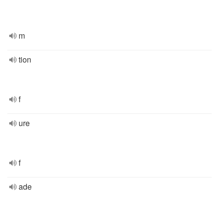
m
tion
f
ure
f
ade