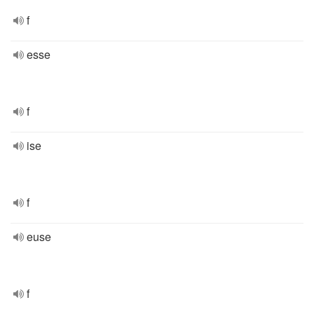
f
esse
f
ise
f
euse
f