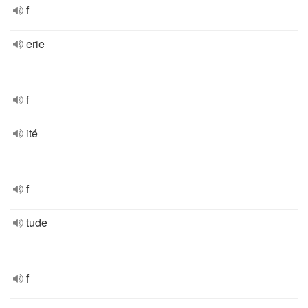
f
erie
f
ité
f
tude
f