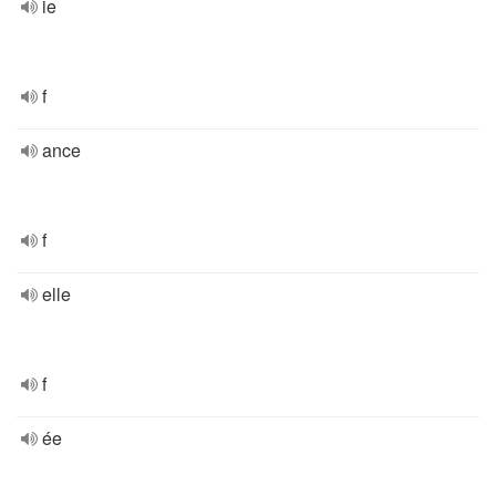
ie
f
ance
f
elle
f
ée