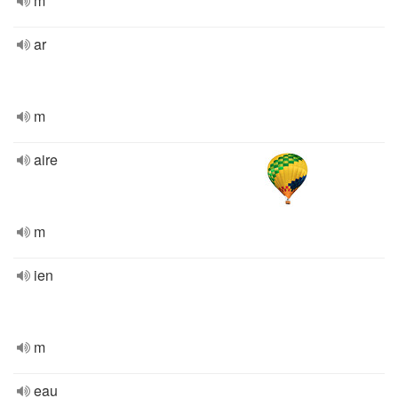
m
ar
m
aire
m
ien
m
eau