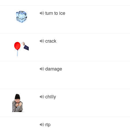
turn to ice
crack
damage
chilly
rip