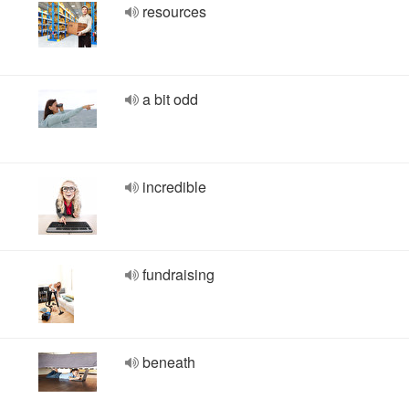
resources
a bit odd
incredible
fundraising
beneath