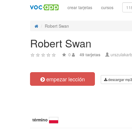
crear tarjetas
cursos
Robert Swan
Robert Swan
0
49 tarjetas
urszulakar
empezar lección
descargar mp
término