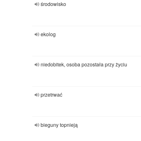
środowisko
ekolog
niedobitek, osoba pozostała przy życiu
przetrwać
bieguny topnieją