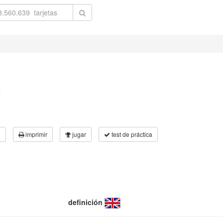
b
3
imprimir
jugar
test de práctica
definición