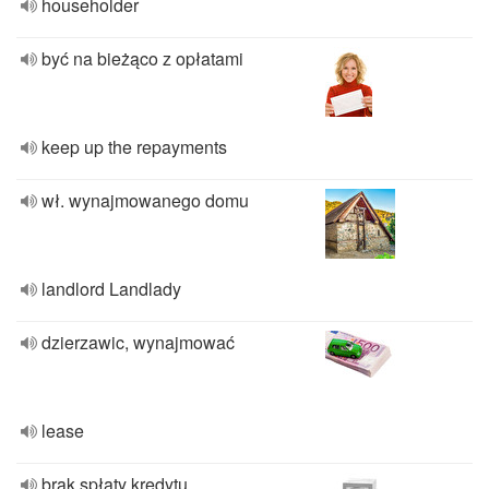
householder
być na bieżąco z opłatami
keep up the repayments
wł. wynajmowanego domu
landlord Landlady
dzierzawic, wynajmować
lease
brak spłaty kredytu