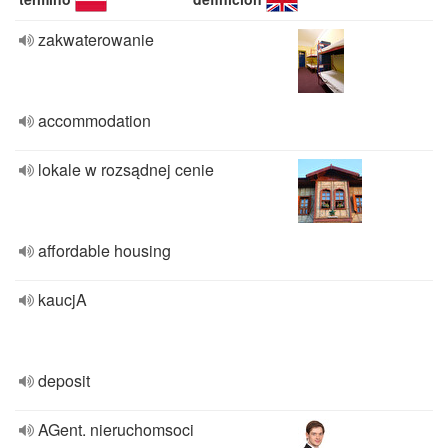
zakwaterowanie
accommodation
lokale w rozsądnej cenie
affordable housing
kaucjA
deposit
AGent. nieruchomsoci