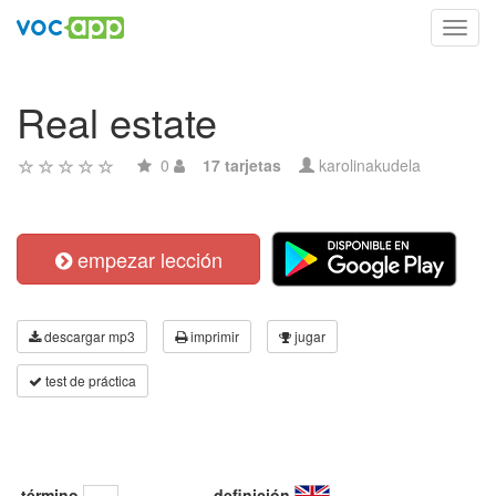
Toggl
navig
Real estate
0
17 tarjetas
karolinakudela
empezar lección
descargar mp3
imprimir
jugar
test de práctica
término
definición