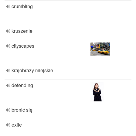
crumbling
kruszenie
cityscapes
krajobrazy miejskie
defending
bronić się
exile