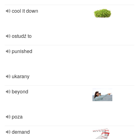
cool it down
ostudź to
punished
ukarany
beyond
poza
demand