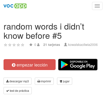
Toggl
navig
random words i didn’t
know before #5
0
21 tarjetas
kowalskaoliwia2006
empezar lección
descargar mp3
imprimir
jugar
test de práctica