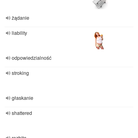
żądanie
liability
odpowiedzialność
stroking
głaskanie
shattered
rozbita