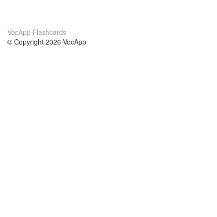
VocApp Flashcards
© Copyright 2026 VocApp
02-798 Mielczarskiego 8/58
Warsaw, Poland (EU)
Acerca de Nosotros
condiciones
nuestro equipo
100% Garantía
blog
política de privacidad
prácticas Erasmus+
condiciones
prácticas a distancia
GDPR
Contacto