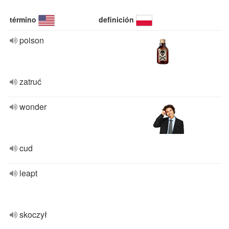
término
definición
poison
zatruć
wonder
cud
leapt
skoczył