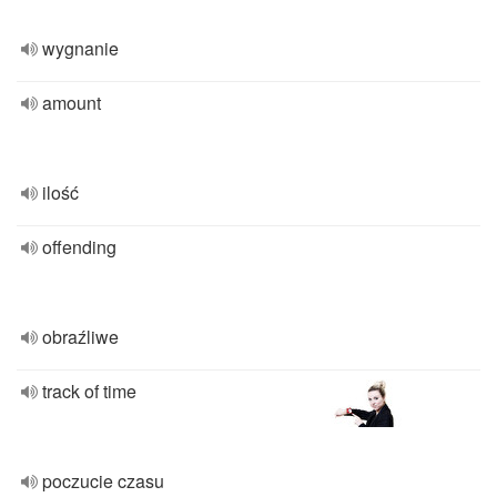
wygnanie
amount
ilość
offending
obraźliwe
track of time
poczucie czasu