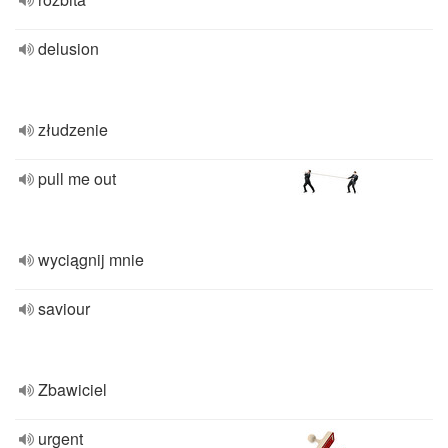
delusion
złudzenie
pull me out
wyciągnij mnie
saviour
Zbawiciel
urgent