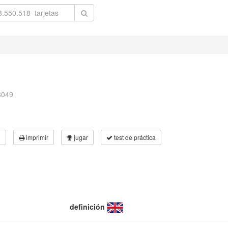
3049
3
imprimir
jugar
test de práctica
definición