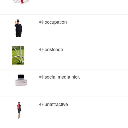
occupation
postcode
social media nick
unattractive