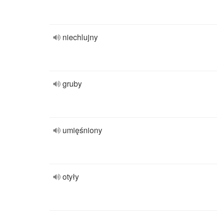
niechlujny
gruby
umięśniony
otyły