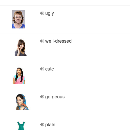
ugly
well-dressed
cute
gorgeous
plain