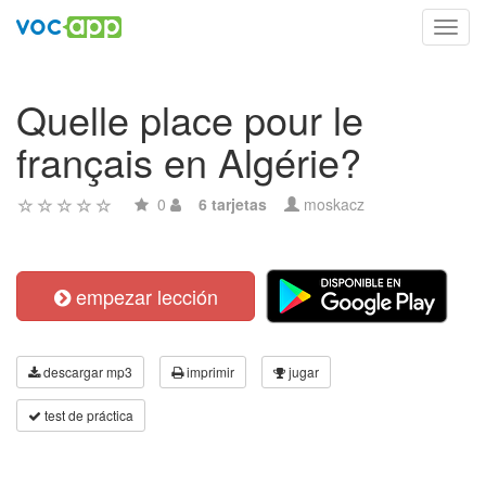
Toggl
navig
Quelle place pour le
français en Algérie?
0
6 tarjetas
moskacz
empezar lección
descargar mp3
imprimir
jugar
test de práctica