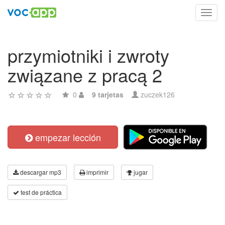
Toggl
navig
przymiotniki i zwroty
związane z pracą 2
0
9 tarjetas
zuczek126
empezar lección
descargar mp3
imprimir
jugar
test de práctica