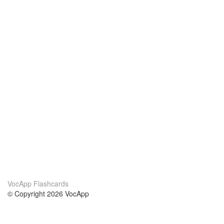
VocApp Flashcards
© Copyright 2026 VocApp
02-798 Mielczarskiego 8/58
Warsaw, Poland (EU)