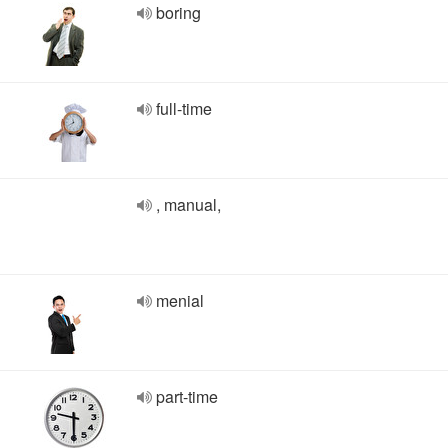
boring
full-time
, manual,
menial
part-time