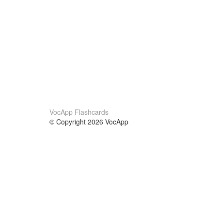
VocApp Flashcards
© Copyright 2026 VocApp
02-798 Mielczarskiego 8/58
Warsaw, Poland (EU)