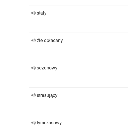
stały
źle opłacany
sezonowy
stresujący
tymczasowy