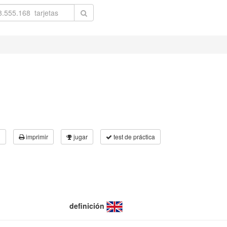
3
imprimir
jugar
test de práctica
definición