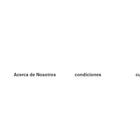
Acerca de Nosotros
condiciones
c
nuestro equipo
100% Garantía
es
blog
política de privacidad
es
prácticas Erasmus+
condiciones
es
prácticas a distancia
GDPR
es
es
Contacto
Más
es
contáctanos
tarjetas nuevas
algunos blogs
Ayuda
catálogo
Preguntas frecuentes