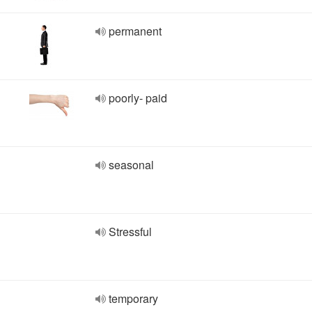
permanent
poorly- paid
seasonal
Stressful
temporary