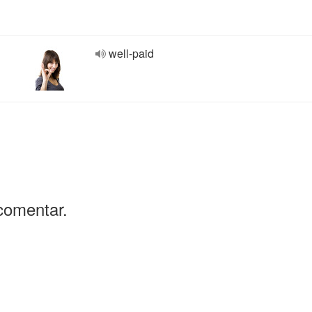
well-paid
comentar.