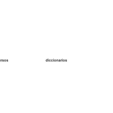
ursos
diccionarios
tudio inglés
tudio alemán
tudio francés
tudio ruso
tudio noruego
tudio sueco