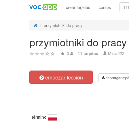
crear tarjetas
cursos
przymiotniki do pracy
przymiotniki do pracy
0
11 tarjetas
Misia222
empezar lección
descargar mp
término