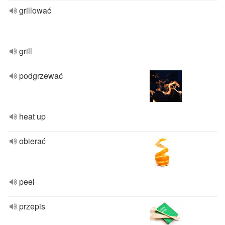
grillować
grill
podgrzewać
heat up
obierać
peel
przepis