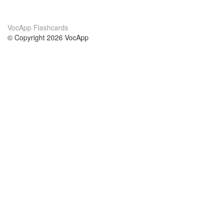
VocApp Flashcards
© Copyright 2026 VocApp
02-798 Mielczarskiego 8/58
Warsaw, Poland (EU)
Acerca de Nosotros
condiciones
nuestro equipo
100% Garantía
blog
política de privacidad
prácticas Erasmus+
condiciones
prácticas a distancia
GDPR
Contacto
cursos