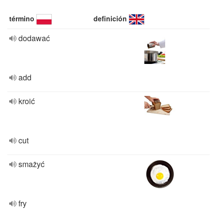
término
definición
dodawać
add
kroić
cut
smażyć
fry