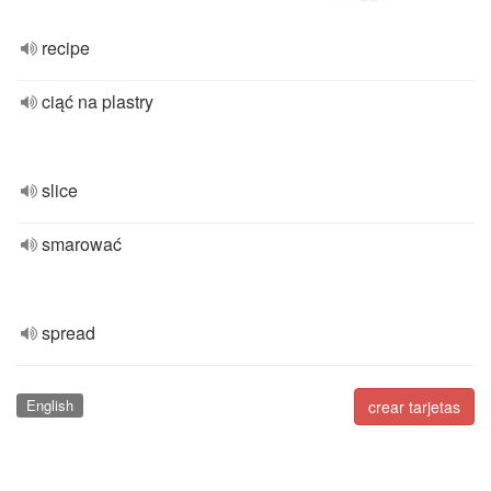
recipe
ciąć na plastry
slice
smarować
spread
English
crear tarjetas