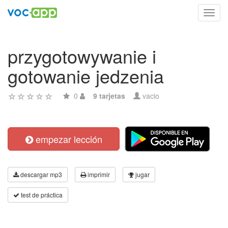
Toggl
navig
przygotowywanie i
gotowanie jedzenia
0
9 tarjetas
vacio
empezar lección
descargar mp3
imprimir
jugar
test de práctica