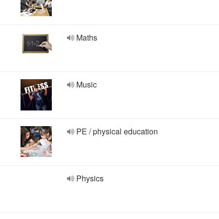
Maths
Music
PE / physical education
Physics