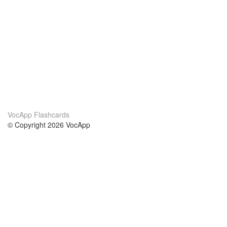
VocApp Flashcards
© Copyright 2026 VocApp
02-798 Mielczarskiego 8/58
Warsaw, Poland (EU)