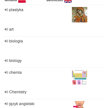
plastyka
art
biologia
biology
chemia
Chemistry
język angielski