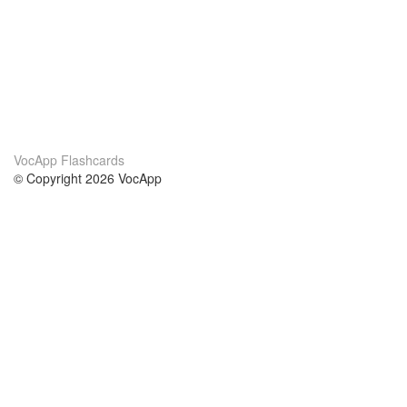
VocApp Flashcards
© Copyright 2026 VocApp
02-798 Mielczarskiego 8/58
Warsaw, Poland (EU)
Acerca de Nosotros
condiciones