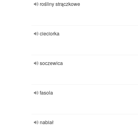
rośliny strączkowe
cieciorka
soczewica
fasola
nabiał