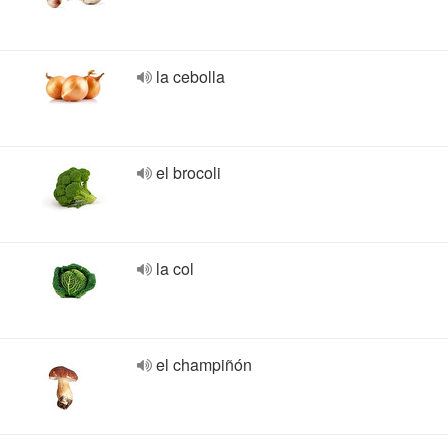
la cebolla
el brocoli
la col
el champiñón