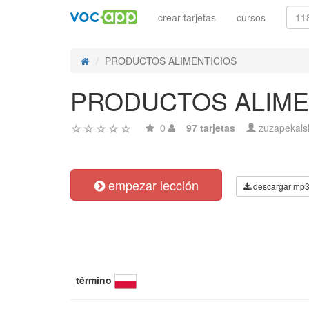
crear tarjetas
cursos
PRODUCTOS ALIMENTICIOS
PRODUCTOS ALIME
0
97 tarjetas
zuzapekals
empezar lección
descargar mp
término