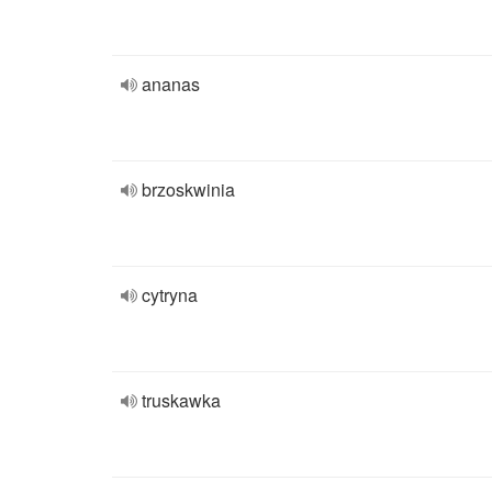
ananas
brzoskwinia
cytryna
truskawka