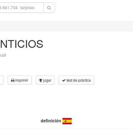
NTICIOS
ka9
3
imprimir
jugar
test de práctica
definición