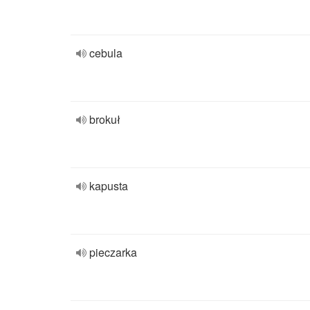
cebula
brokuł
kapusta
pieczarka