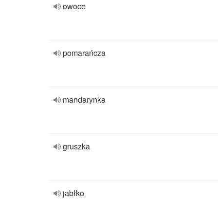
owoce
pomarańcza
mandarynka
gruszka
jabłko