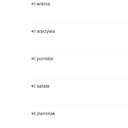
wiśnia
warzywa
pomidor
sałata
ziemniak