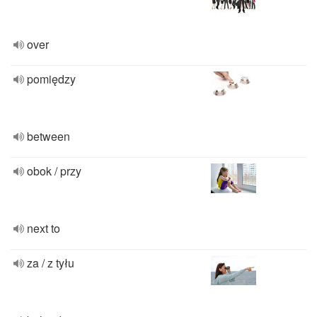
over
pomiędzy
between
obok / przy
next to
za / z tyłu