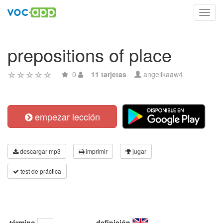
Toggl
navig
prepositions of place
0
11 tarjetas
angelikaaw4
empezar lección
descargar mp3
imprimir
jugar
test de práctica
término
definición