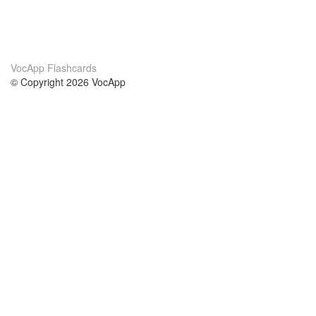
VocApp Flashcards
© Copyright 2026 VocApp
02-798 Mielczarskiego 8/58
Warsaw, Poland (EU)
Acerca de Nosotros
condiciones
nuestro equipo
100% Garantía
blog
política de privacidad
prácticas Erasmus+
condiciones
prácticas a distancia
GDPR