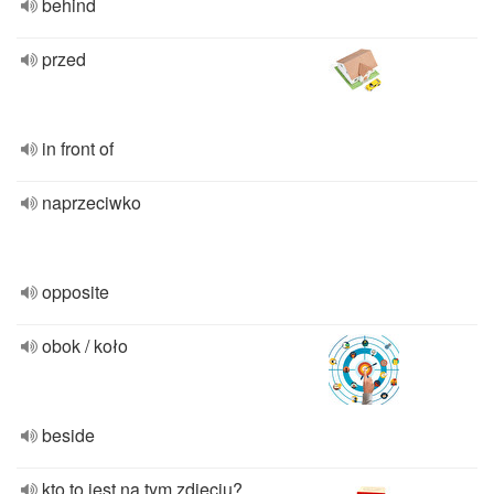
behind
przed
in front of
naprzeciwko
opposite
obok / koło
beside
kto to jest na tym zdjęciu?