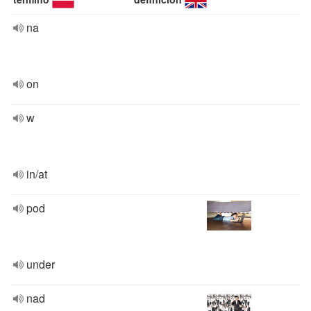
na
on
w
in/at
pod
under
nad