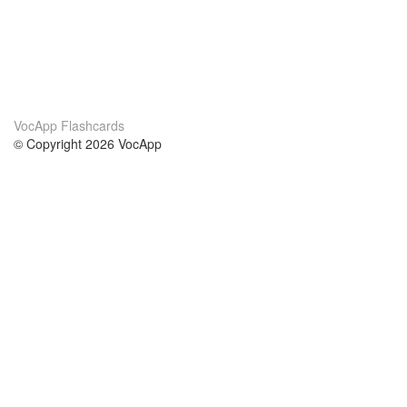
VocApp Flashcards
© Copyright 2026 VocApp
02-798 Mielczarskiego 8/58
Warsaw, Poland (EU)
Acerca de Nosotros
condiciones
nuestro equipo
100% Garantía
blog
política de privacidad