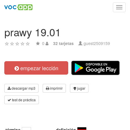
Toggl
navig
prawy 19.01
0
32 tarjetas
guest2509159
empezar lección
descargar mp3
imprimir
jugar
test de práctica
término
definición