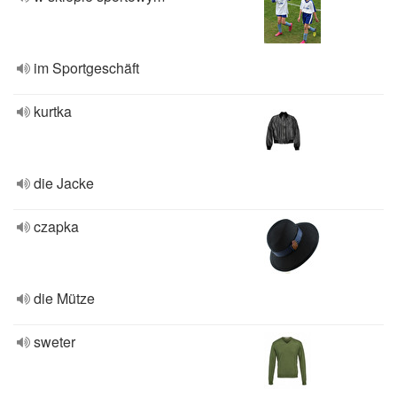
im Sportgeschäft
kurtka
die Jacke
czapka
die Mütze
sweter