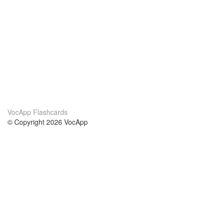
VocApp Flashcards
© Copyright 2026 VocApp
02-798 Mielczarskiego 8/58
Warsaw, Poland (EU)