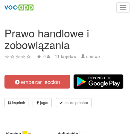
Toggl
navig
Prawo handlowe i
zobowiązania
0
11 tarjetas
onetwo
empezar lección
imprimir
jugar
test de práctica
término
definición