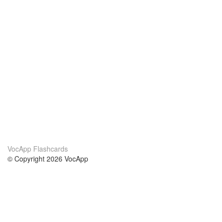
VocApp Flashcards
© Copyright 2026 VocApp
02-798 Mielczarskiego 8/58
Warsaw, Poland (EU)