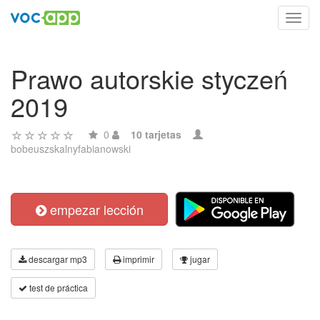
Toggl
navig
Prawo autorskie styczeń
2019
0
10 tarjetas
bobeuszskalnyfabianowski
empezar lección
descargar mp3
imprimir
jugar
test de práctica