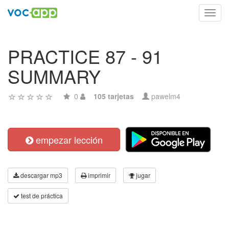
Toggl
navig
PRACTICE 87 - 91
SUMMARY
0
105 tarjetas
pawelm4
empezar lección
descargar mp3
imprimir
jugar
test de práctica