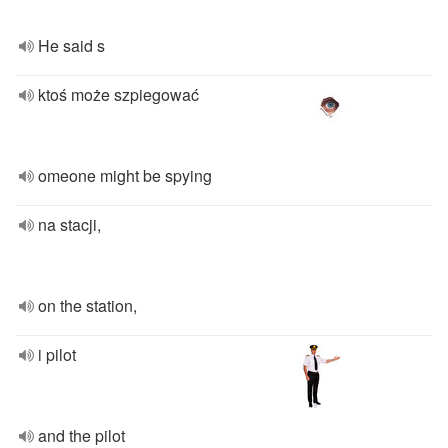
He said s
ktoś może szpiegować
omeone might be spying
na stacji,
on the station,
i pilot
and the pilot