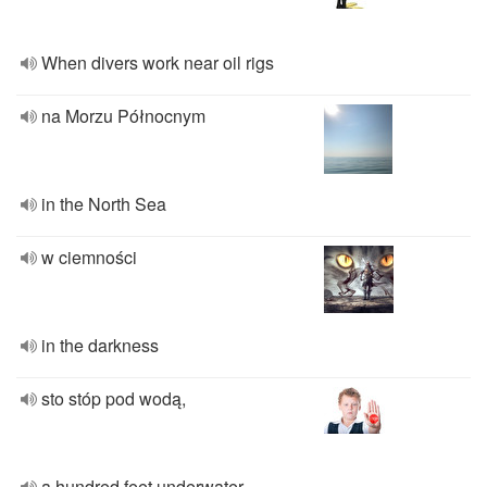
When divers work near oil rigs
na Morzu Północnym
in the North Sea
w ciemności
in the darkness
sto stóp pod wodą,
a hundred feet underwater,