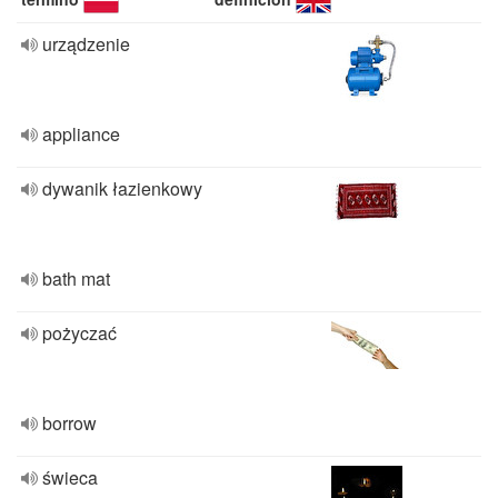
urządzenie
appliance
dywanik łazienkowy
bath mat
pożyczać
borrow
świeca