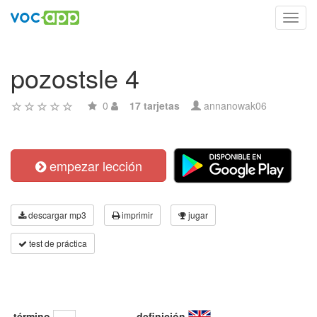
Toggl
navig
pozostsle 4
0
17 tarjetas
annanowak06
empezar lección
descargar mp3
imprimir
jugar
test de práctica
término
definición