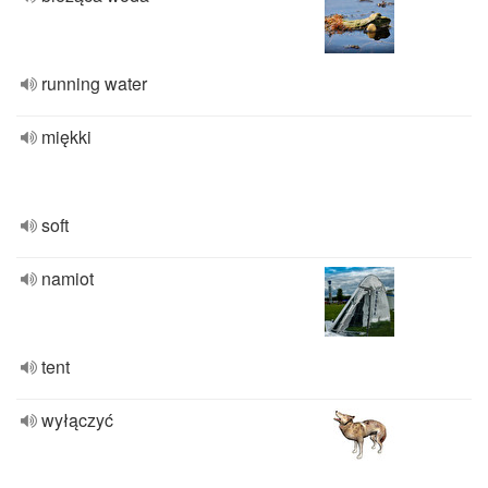
running water
miękki
soft
namiot
tent
wyłączyć