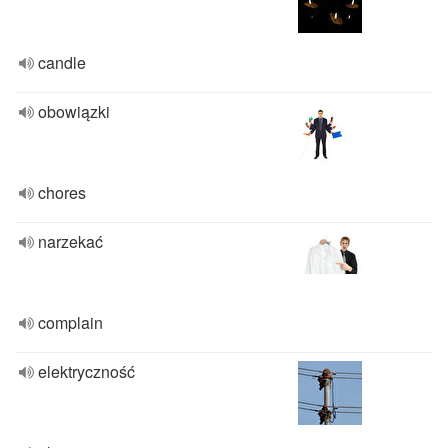
candle
obowiązki
chores
narzekać
complain
elektryczność