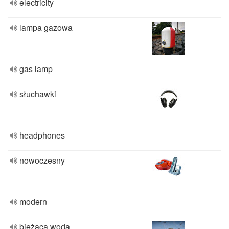
electricity
lampa gazowa
gas lamp
słuchawki
headphones
nowoczesny
modern
bieżąca woda