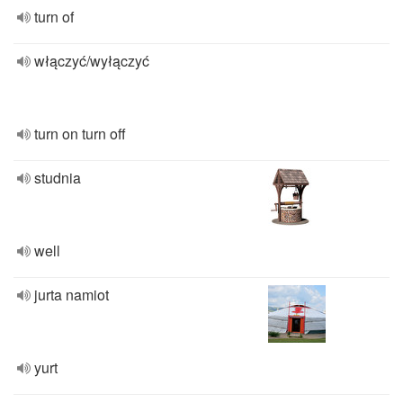
turn of
włączyć/wyłączyć
turn on turn off
studnia
well
jurta namiot
yurt