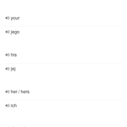
your
jego
his
jej
her / hers
ich