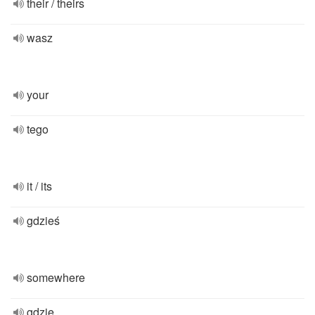
their / theirs
wasz
your
tego
it / its
gdzieś
somewhere
gdzie