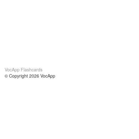
VocApp Flashcards
© Copyright 2026 VocApp
02-798 Mielczarskiego 8/58
Warsaw, Poland (EU)