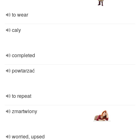
to wear
caly
completed
powtarzać
to repeat
zmartwiony
worried, upsed