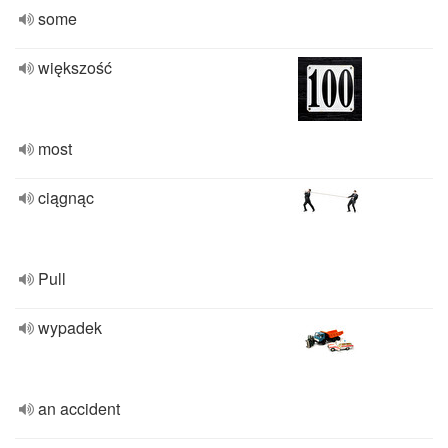
some
większość
most
ciągnąc
Pull
wypadek
an accident