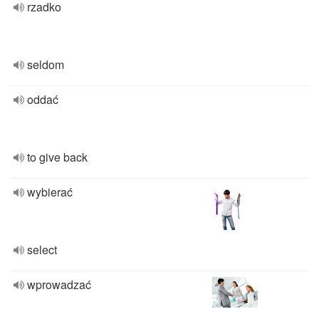
rzadko
seldom
oddać
to give back
wybierać
select
wprowadzać