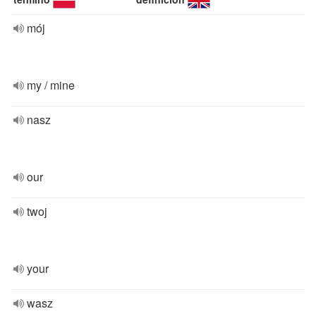
mój
my / mine
nasz
our
twoj
your
wasz