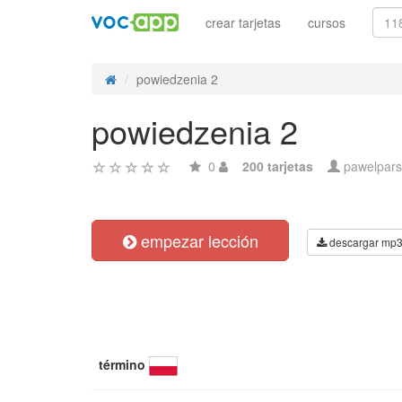
crear tarjetas
cursos
powiedzenia 2
powiedzenia 2
0
200 tarjetas
pawelpars
empezar lección
descargar mp
término