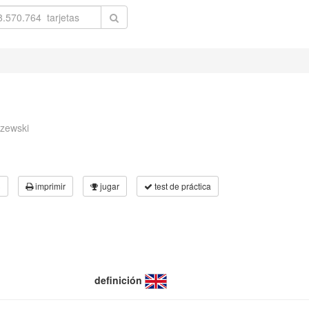
zewski
3
imprimir
jugar
test de práctica
definición