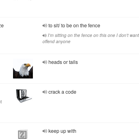
ze
to sit/ to be on the fence
I'm sitting on the fence on this one I don't want
offend anyone
heads or tails
crack a code
t
keep up with