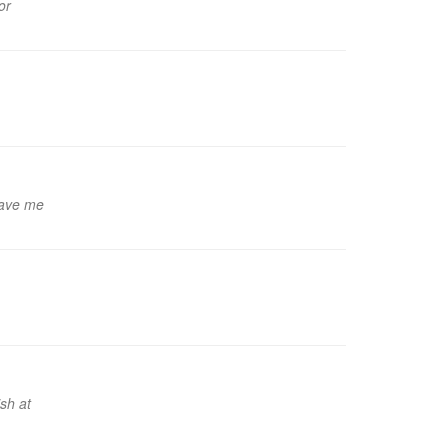
or
 have me
sh at