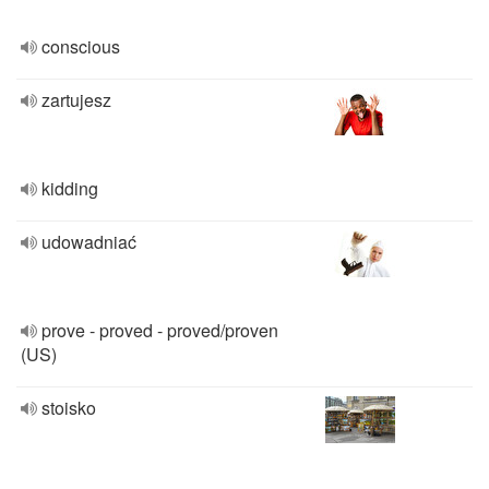
conscious
zartujesz
kidding
udowadniać
prove - proved - proved/proven
(US)
stoisko