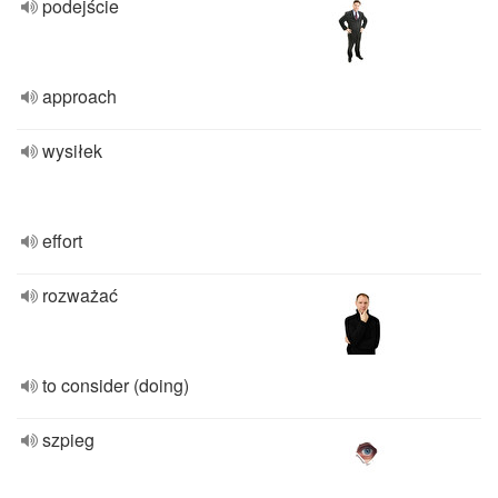
podejście
approach
wysiłek
effort
rozważać
to consider (doing)
szpieg