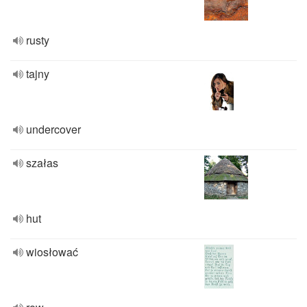
rusty
tajny
undercover
szałas
hut
wiosłować