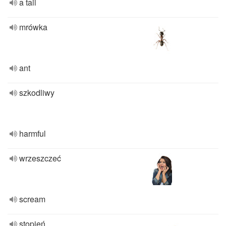
a tail
mrówka
ant
szkodliwy
harmful
wrzeszczeć
scream
stopień