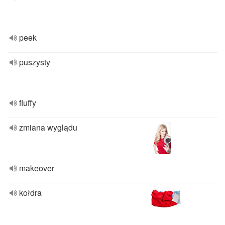
peek
puszysty
fluffy
zmiana wyglądu
makeover
kołdra