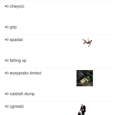
chwycic
grip
spadać
falling up
wysypisko śmieci
rubbish dump
zgnieść