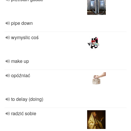
pipe down
wymyslic coś
make up
opóźniać
to delay (doing)
radzić sobie