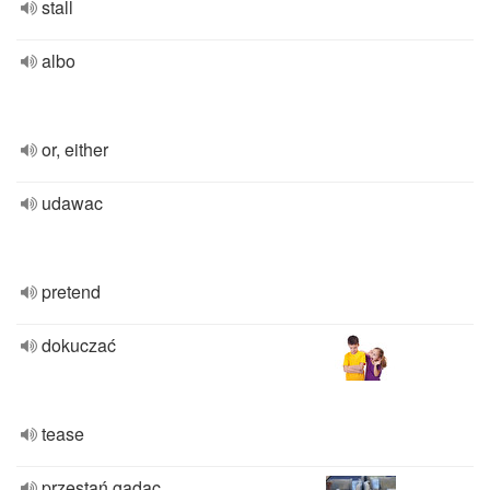
stall
albo
or, either
udawac
pretend
dokuczać
tease
przestań gadac