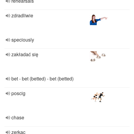
rehearsals
zdradliwie
speciously
zakładać się
bet - bet (betted) - bet (betted)
poscig
chase
zerkac