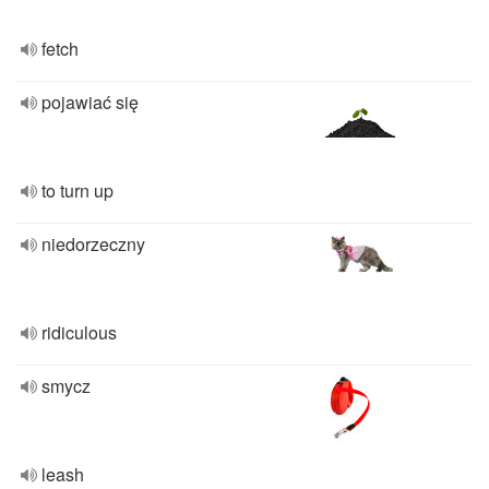
fetch
pojawiać się
to turn up
niedorzeczny
ridiculous
smycz
leash