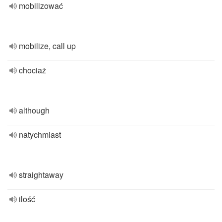
mobilizować
mobilize, call up
chociaż
although
natychmiast
straightaway
ilość