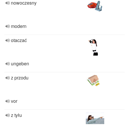
nowoczesny
modern
otaczać
ungeben
z przodu
vor
z tyłu