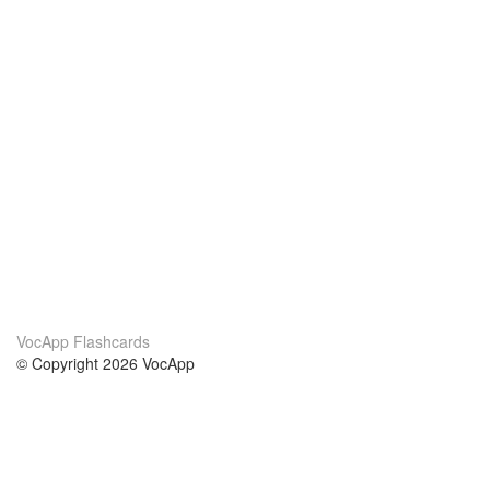
VocApp Flashcards
© Copyright 2026 VocApp
02-798 Mielczarskiego 8/58
Warsaw, Poland (EU)