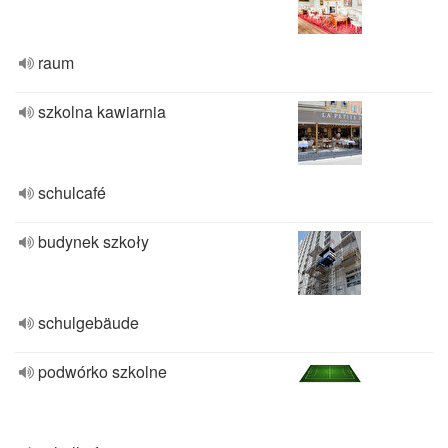
raum
szkolna kawiarnia
schulcafé
budynek szkoły
schulgebäude
podwórko szkolne