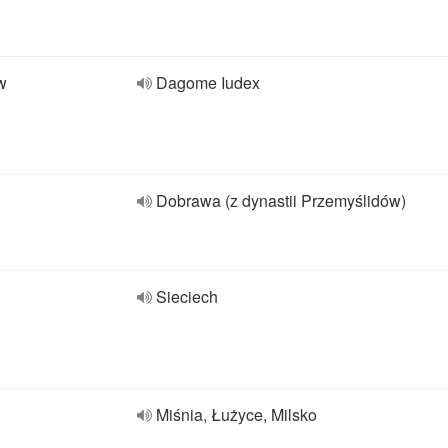
w
Dagome Iudex
Dobrawa (z dynastii Przemyślidów)
Sieciech
Miśnia, Łużyce, Milsko