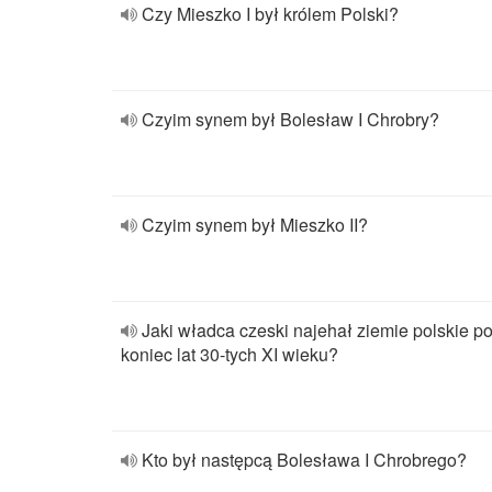
Czy Mieszko I był królem Polski?
Czyim synem był Bolesław I Chrobry?
Czyim synem był Mieszko II?
Jaki władca czeski najehał ziemie polskie p
koniec lat 30-tych XI wieku?
Kto był następcą Bolesława I Chrobrego?