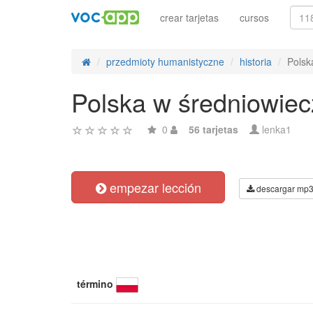
crear tarjetas
cursos
przedmioty humanistyczne
historia
Polsk
Polska w średniowie
0
56 tarjetas
lenka1
empezar lección
descargar mp
término