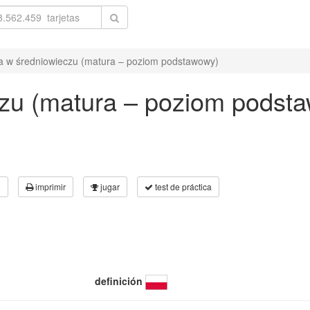
a w średniowieczu (matura – poziom podstawowy)
czu (matura – poziom podst
3
imprimir
jugar
test de práctica
definición