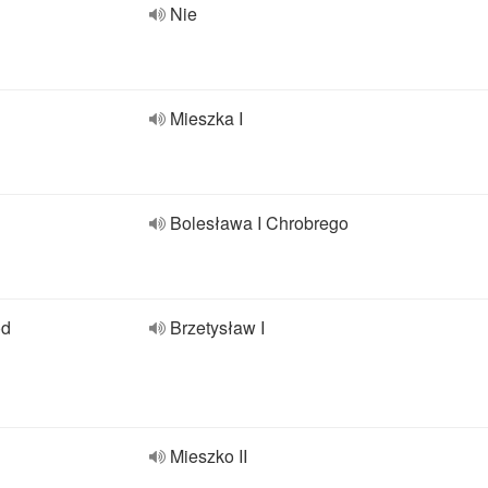
Nie
Mieszka I
Bolesława I Chrobrego
od
Brzetysław I
Mieszko II