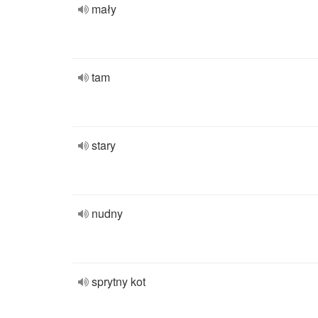
mały
tam
stary
nudny
sprytny kot