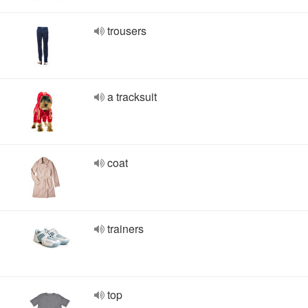
trousers
a tracksuit
coat
trainers
top