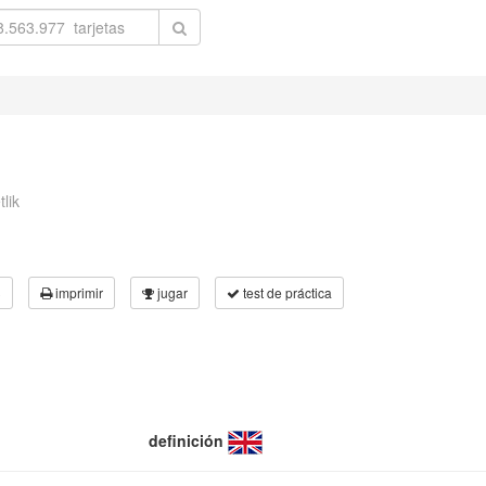
lik
3
imprimir
jugar
test de práctica
definición