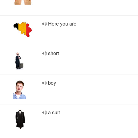
Here you are
short
boy
a suit