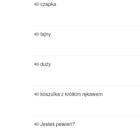
czapka
fajny
duźy
koszulka z krótkim rękawem
Jesteś pewień?