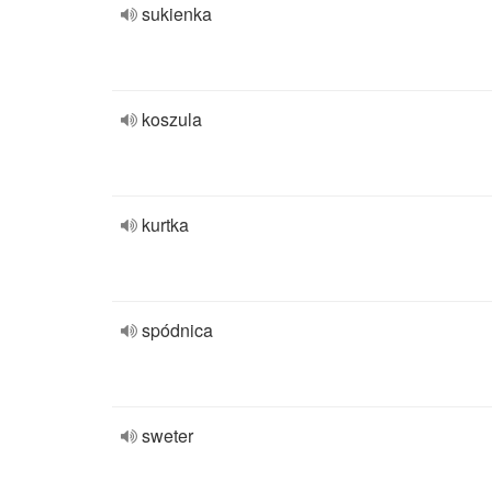
sukienka
koszula
kurtka
spódnica
sweter