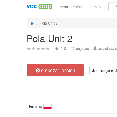
crear tarjetas
cursos
Pola Unit 2
Pola Unit 2
0
40 tarjetas
urszulaswiet
empezar lección
descargar mp
término