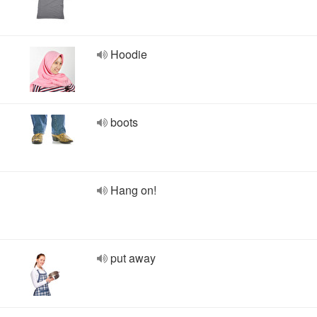
Hoodie
boots
Hang on!
put away