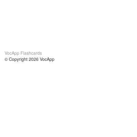
VocApp Flashcards
© Copyright 2026 VocApp
02-798 Mielczarskiego 8/58
Warsaw, Poland (EU)
Acerca de Nosotros
condiciones