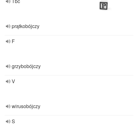
Tbc
prątkobójczy
F
grzybobójczy
V
wirusobójczy
S