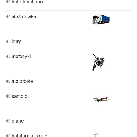
hot-air balloon
ciężarówka
lorry
motocykl
motorbike
samolot
plane
hulajnoga, skuter