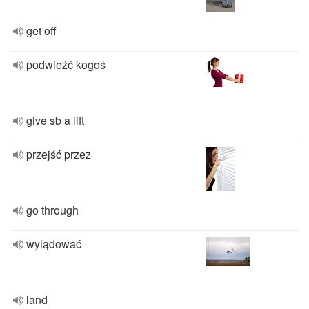
get off
podwieźć kogoś
give sb a lift
przejść przez
go through
wylądować
land