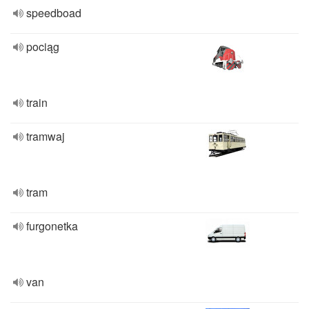
speedboad
pociąg
train
tramwaj
tram
furgonetka
van