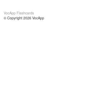
VocApp Flashcards
© Copyright 2026 VocApp
02-798 Mielczarskiego 8/58
Warsaw, Poland (EU)
Acerca de Nosotros
condiciones
nuestro equipo
100% Garantía
blog
política de privacidad
prácticas Erasmus+
condiciones
prácticas a distancia
GDPR
Contacto
cursos