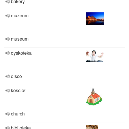
bakery
muzeum
museum
dyskoteka
disco
kościół
church
biblioteka