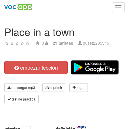
Toggl
navig
Place in a town
0
21 tarjetas
guest2265345
empezar lección
descargar mp3
imprimir
jugar
test de práctica
término
definición