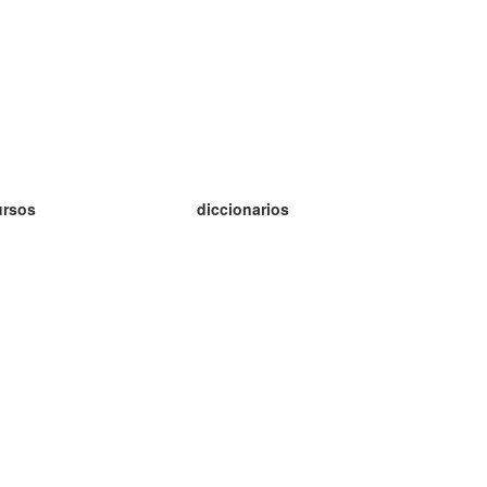
ursos
diccionarios
tudio inglés
tudio alemán
tudio francés
tudio ruso
tudio noruego
tudio sueco