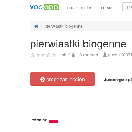
crear tarjetas
cursos
pierwiastki biogenne
pierwiastki biogenne
0
6 tarjetas
guest16607
empezar lección
descargar mp
término