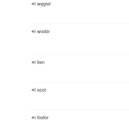
węgiel
wodór
tlen
azot
fosfor