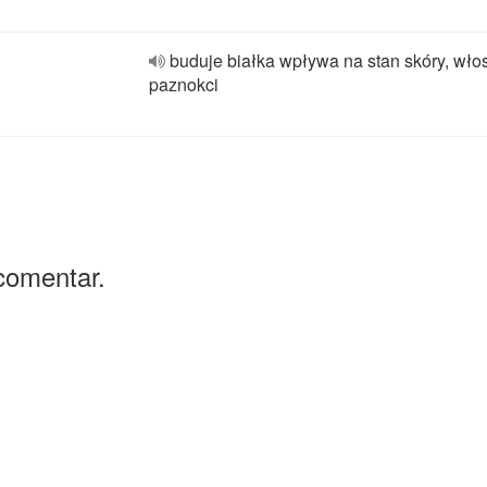
buduje białka wpływa na stan skóry, wło
paznokci
comentar.