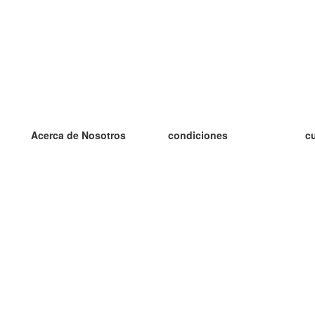
Acerca de Nosotros
condiciones
c
nuestro equipo
100% Garantía
es
blog
política de privacidad
es
prácticas Erasmus+
condiciones
es
prácticas a distancia
GDPR
es
es
Contacto
Más
es
contáctanos
tarjetas nuevas
algunos blogs
Ayuda
catálogo
Preguntas frecuentes