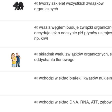
tworzy szkielet wszystkich związków
organicznych
wraz z węglem buduje związki organiczn
decyduje też o odczynie pH płynów ustrojo
np. krwi
składnik wielu związków organicznych, s
oddychania tlenowego
wchodzi w skład białek i kwasów nuklei
wchodzi w skład DNA, RNA, ATP, zębów 