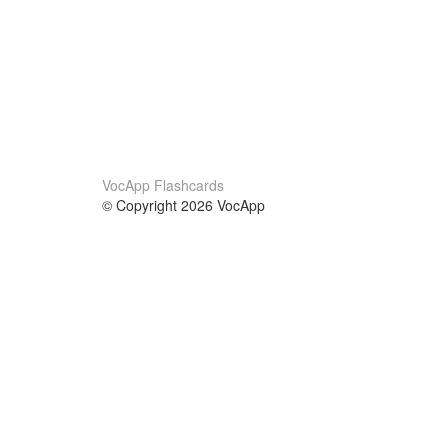
VocApp Flashcards
© Copyright 2026 VocApp
02-798 Mielczarskiego 8/58
Warsaw, Poland (EU)