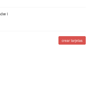
sów i
crear tarjetas