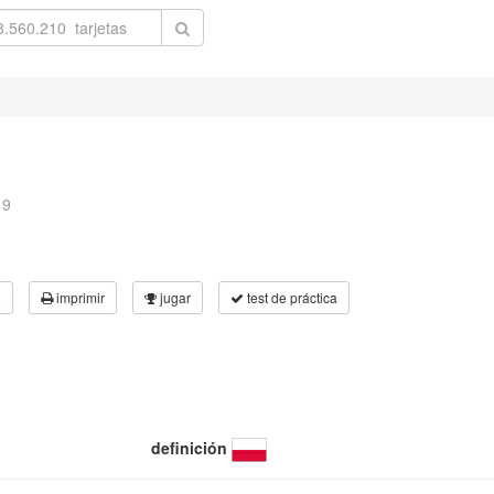
19
3
imprimir
jugar
test de práctica
definición