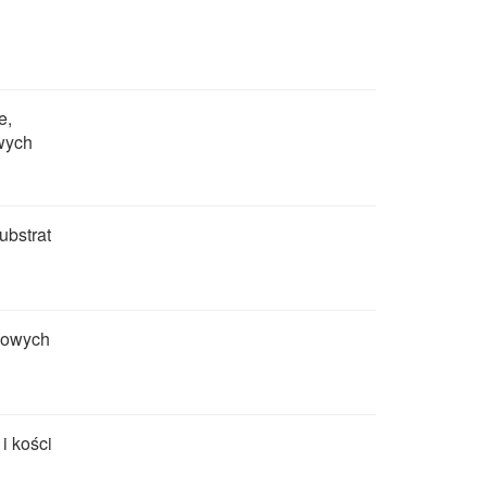
e,
wych
ubstrat
nowych
i kości