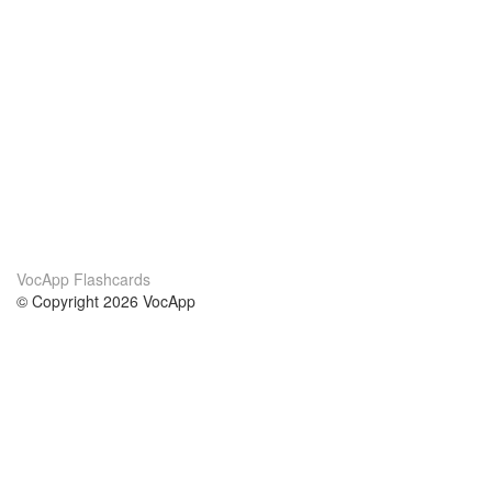
VocApp Flashcards
© Copyright 2026 VocApp
02-798 Mielczarskiego 8/58
Warsaw, Poland (EU)