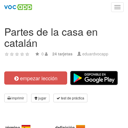
Toggl
navig
Partes de la casa en
catalán
0
24 tarjetas
eduardvocapp
empezar lección
imprimir
jugar
test de práctica
término
definición