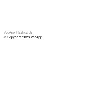
VocApp Flashcards
© Copyright 2026 VocApp
02-798 Mielczarskiego 8/58
Warsaw, Poland (EU)
Acerca de Nosotros
condiciones
nuestro equipo
100% Garantía
blog
política de privacidad