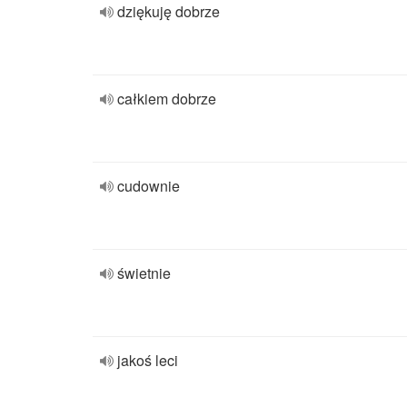
dziękuję dobrze
całkiem dobrze
cudownie
świetnie
jakoś leci