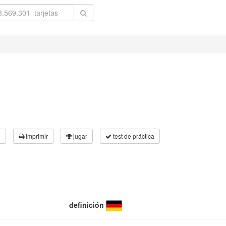
3
imprimir
jugar
test de práctica
definición