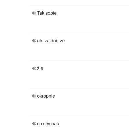
Tak sobie
nie za dobrze
źle
okropnie
co słychać