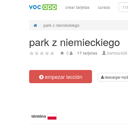
crear tarjetas
cursos
park z niemieckiego
park z niemieckiego
0
17 tarjetas
bartosz426
empezar lección
descargar mp
término