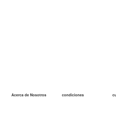
Acerca de Nosotros
condiciones
c
nuestro equipo
100% Garantía
es
blog
política de privacidad
es
prácticas Erasmus+
condiciones
es