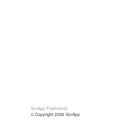
VocApp Flashcards
© Copyright 2026 VocApp
02-798 Mielczarskiego 8/58
Warsaw, Poland (EU)