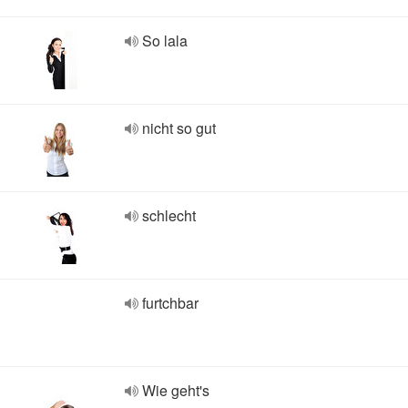
So lala
nicht so gut
schlecht
furtchbar
Wie geht's