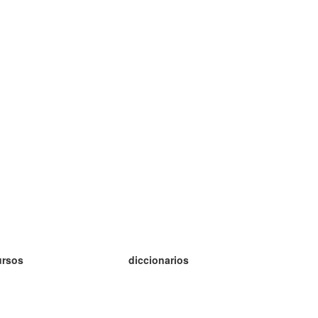
ursos
diccionarios
tudio inglés
tudio alemán
tudio francés