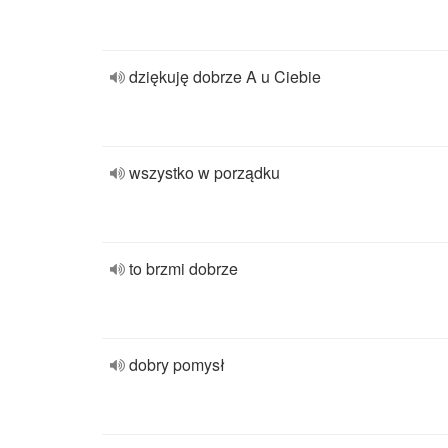
dziękuję dobrze A u Ciebie
wszystko w porządku
to brzmi dobrze
dobry pomysł