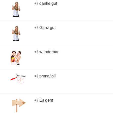
danke gut
Ganz gut
wunderbar
prima/toll
Es geht