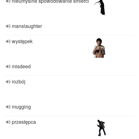
nieumyślne spowodowanie śmierci
manslaughter
występek
misdeed
rozbój
mugging
przestępca