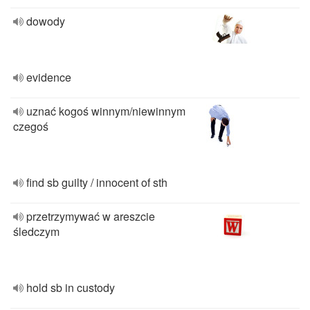
dowody
evidence
uznać kogoś winnym/niewinnym
czegoś
find sb guilty / innocent of sth
przetrzymywać w areszcie
śledczym
hold sb in custody