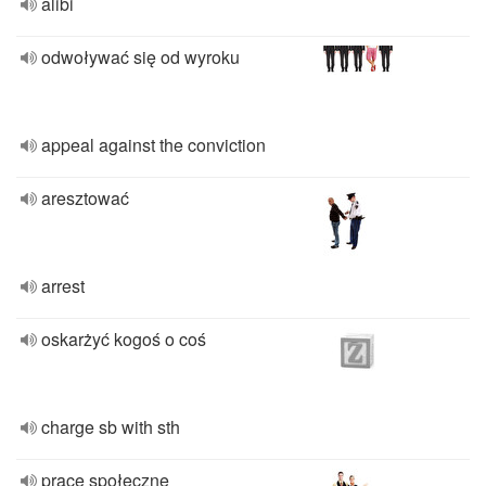
alibi
odwoływać się od wyroku
appeal against the conviction
aresztować
arrest
oskarżyć kogoś o coś
charge sb with sth
prace społeczne