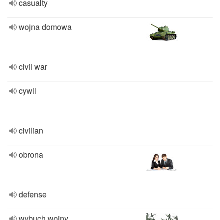
casualty
wojna domowa
civil war
cywil
civilian
obrona
defense
wybuch wojny