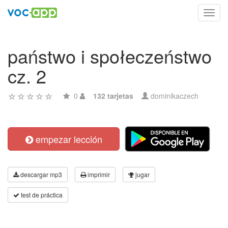
Toggl
navig
państwo i społeczeństwo
cz. 2
0
132 tarjetas
dominikaczech
empezar lección
descargar mp3
imprimir
jugar
test de práctica