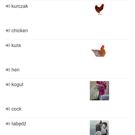
kurczak
chicken
kura
hen
kogut
cock
łabędź