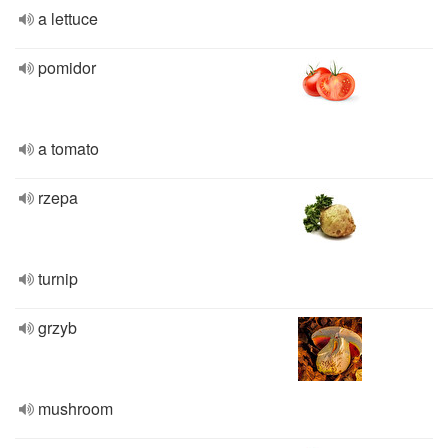
a lettuce
pomidor
a tomato
rzepa
turnip
grzyb
mushroom