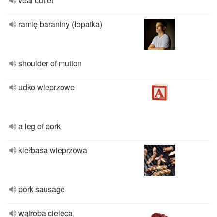
veal cutlet
ramię baraniny (łopatka)
shoulder of mutton
udko wieprzowe
a leg of pork
kiełbasa wieprzowa
pork sausage
wątroba cielęca