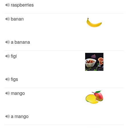
raspberries
banan
a banana
figi
figs
mango
a mango