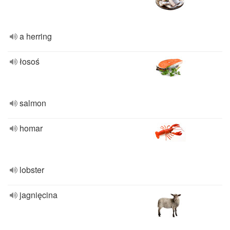
a herring
łosoś
salmon
homar
lobster
jagnięcina