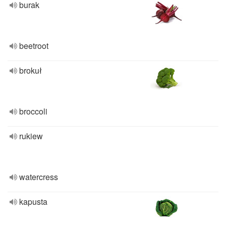
burak
beetroot
brokuł
broccoli
rukiew
watercress
kapusta