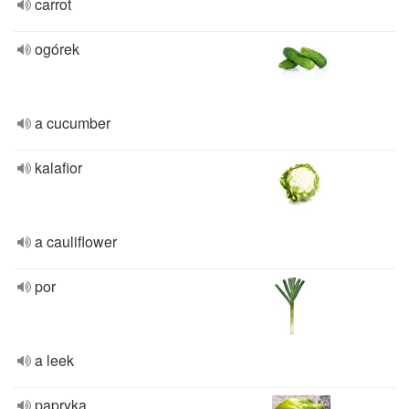
carrot
ogórek
a cucumber
kalafior
a cauliflower
por
a leek
papryka