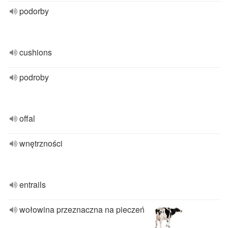
podorby
cushions
podroby
offal
wnętrzności
entrails
wołowina przeznaczna na pieczeń