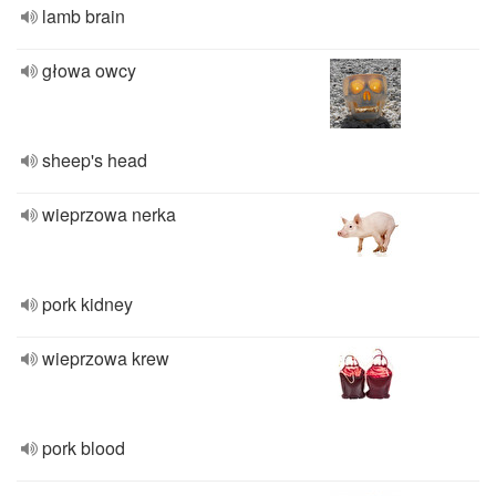
lamb brain
głowa owcy
sheep's head
wieprzowa nerka
pork kidney
wieprzowa krew
pork blood