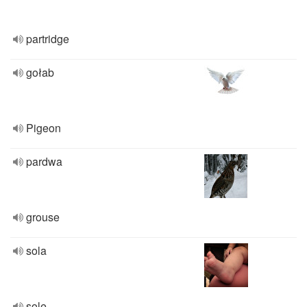
partridge
gołab
Pigeon
pardwa
grouse
sola
sole