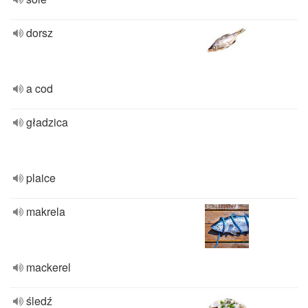
dorsz
a cod
gładzica
plaice
makrela
mackerel
śledź