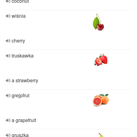
coconut
wiśnia
cherry
truskawka
a strawberry
grejpfrut
a grapefruit
gruszka