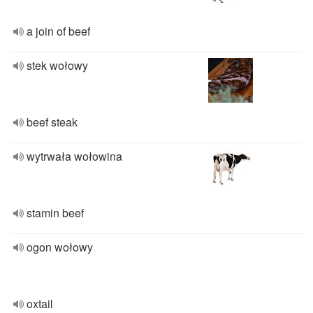
a join of beef
stek wołowy
beef steak
wytrwała wołowina
stamin beef
ogon wołowy
oxtail